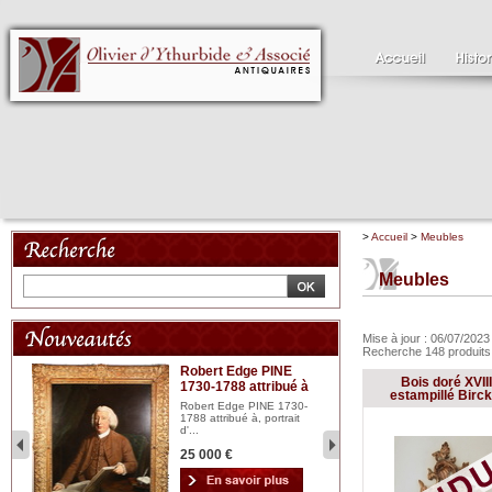
>
Accueil
>
Meubles
Meubles
Mise à jour : 06/07/202
Recherche 148 produit
Robert Edge PINE
C
Bois doré XVIII
1730-1788 attribué à
18
bois
estampillé Birck
n...
Robert Edge PINE 1730-
Cl
1788 attribué à, portrait
19
d'...
Hui
25 000 €
2 