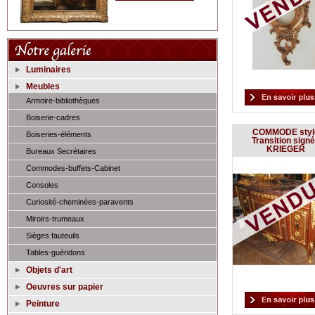
Luminaires
Meubles
Armoire-bibliothèques
Boiserie-cadres
COMMODE styl
Boiseries-éléments
Transition sign
KRIEGER
Bureaux Secrétaires
Commodes-buffets-Cabinet
Consoles
Curiosité-cheminées-paravents
Miroirs-trumeaux
Sièges fauteuils
Tables-guéridons
Objets d'art
Oeuvres sur papier
Peinture