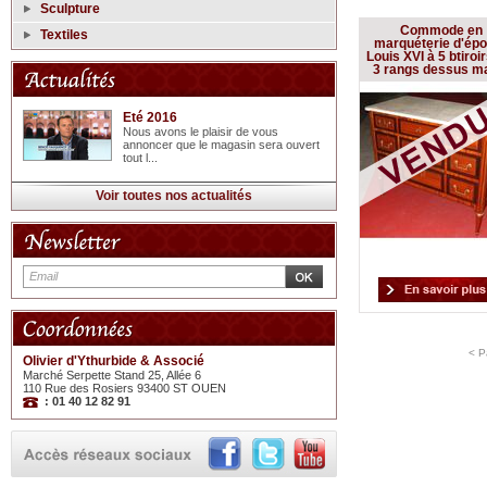
Sculpture
Commode en
Textiles
marquéterie d'ép
Louis XVI à 5 btiroi
3 rangs dessus m
Eté 2016
Nous avons le plaisir de vous
annoncer que le magasin sera ouvert
tout l...
Voir toutes nos actualités
< P
Olivier d'Ythurbide & Associé
Marché Serpette Stand 25, Allée 6
110 Rue des Rosiers 93400 ST OUEN
: 01 40 12 82 91