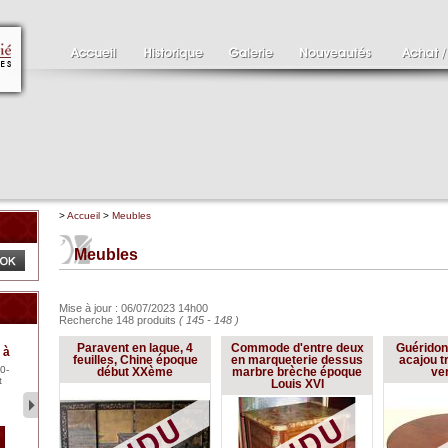
>
Accueil
>
Meubles
Meubles
Mise à jour : 06/07/2023 14h00
Recherche 148 produits
( 145 - 148 )
Clément SERVEAU
Pa
Paravent en laque, 4
Commode d'entre deux
Guéridon
 à
1886-1972
XV
feuilles, Chine époque
en marqueterie dessus
acajou tr
0-
Clément SERVEAU 1886-
Pai
début XXème
marbre brèche époque
ve
t
1972 "Portrait de Boxer"
ten
Louis XVI
Hui...
br..
2 500 €
1 