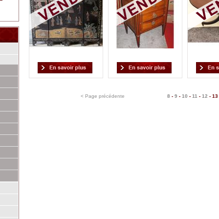
< Page précédente
8
-
9
-
10
-
11
-
12
-
13