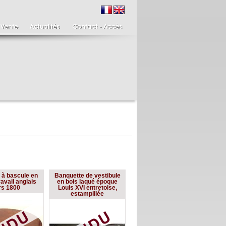
ire de bougeoirs fin
Italie XIXème,
 à bascule en
Banquette de vestibule
IIIème
Spinario
avail anglais
en bois laqué époque
re de bougeoirs putti
Spinario ou le tireur
rs 1800
Louis XVI entretoise,
ant une torchère en
d'épine épreuve en
estampillée
.
albâtre, ...
700 €
4 900 €