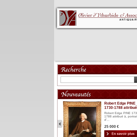
Mannequin XVIII
Robert Edge PINE
1730-1788 attribué
Mannequin articulé en bois
laqué et sculpté Espagn...
Robert Edge PINE 173
1788 attribué à, portrai
2 900 €
d'...
25 000 €