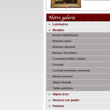
Luminaires
Meubles
Armoire-bibliothèques
Boiserie-cadres
Boiseries-éléments
Bureaux Secrétaires
Commodes-buffets-Cabinet
Consoles
Curiosité-cheminées-paravents
Miroirs-trumeaux
Sièges fauteuils
Tables-guéridons
Objets d'art
Oeuvres sur papier
Peinture