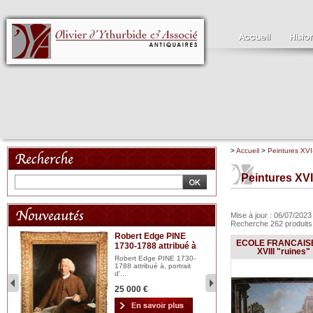
>
Accueil
>
Peintures XVI
Peintures XVI
Mise à jour : 06/07/202
Recherche 262 produit
Robert Edge PINE
C
ECOLE FRANCAISE
1730-1788 attribué à
18
bois
XVIII "ruines"
n...
Robert Edge PINE 1730-
Cl
1788 attribué à, portrait
19
d'...
Hui
25 000 €
2 