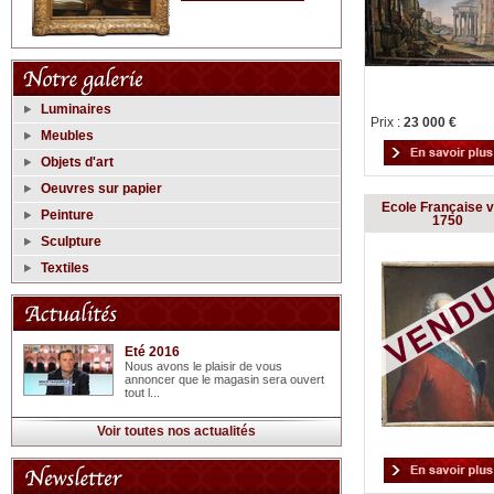
Luminaires
Prix :
23 000 €
Meubles
Objets d'art
Oeuvres sur papier
Ecole Française 
Peinture
1750
Sculpture
Textiles
Eté 2016
Nous avons le plaisir de vous
annoncer que le magasin sera ouvert
tout l...
Voir toutes nos actualités