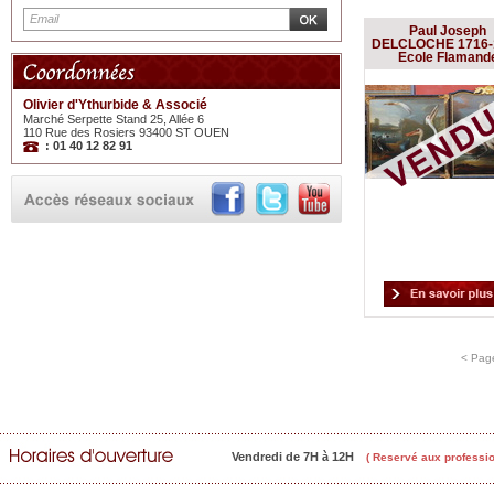
Paul Joseph
DELCLOCHE 1716-
Ecole Flamand
Olivier d'Ythurbide & Associé
Marché Serpette Stand 25, Allée 6
110 Rue des Rosiers 93400 ST OUEN
: 01 40 12 82 91
< Pag
Vendredi de 7H à 12H
( Reservé aux professio