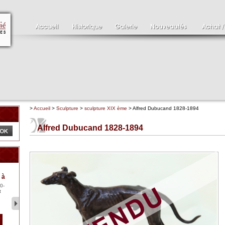
>
Accueil
>
Sculpture
>
sculpture XIX ème
> Alfred Dubucand 1828-1894
Alfred Dubucand 1828-1894
Clément SERVEAU
Pa
 à
1886-1972
XV
0-
Clément SERVEAU 1886-
Pai
t
1972 "Portrait de Boxer"
ten
Hui...
br..
2 500 €
1 