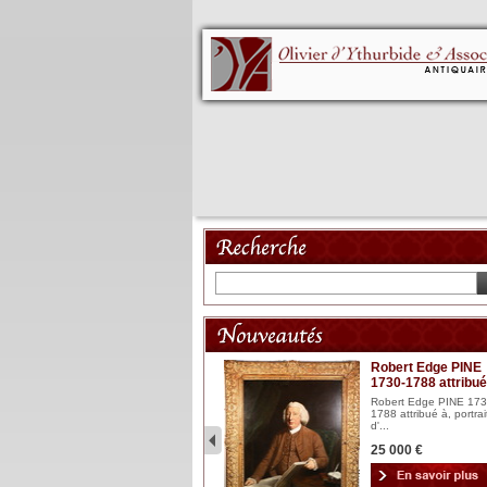
Mannequin XVIII
Robert Edge PINE
1730-1788 attribué
Mannequin articulé en bois
laqué et sculpté Espagn...
Robert Edge PINE 173
1788 attribué à, portrai
2 900 €
d'...
25 000 €