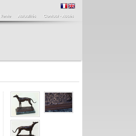
ire de bougeoirs fin
Italie XIXème,
IIIème
Spinario
re de bougeoirs putti
Spinario ou le tireur
ant une torchère en
d'épine épreuve en
.
albâtre, ...
700 €
4 900 €