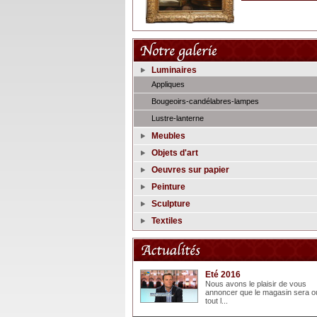
Luminaires
Appliques
Bougeoirs-candélabres-lampes
Lustre-lanterne
Meubles
Objets d'art
Oeuvres sur papier
Peinture
Sculpture
Textiles
Eté 2016
Nous avons le plaisir de vous
annoncer que le magasin sera o
tout l...