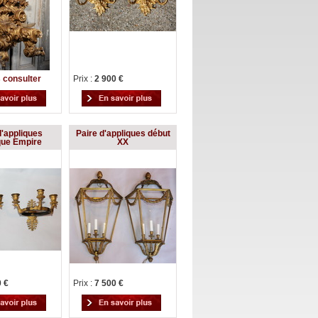
 consulter
Prix :
2 900 €
d'appliques
Paire d'appliques début
que Empire
XX
0 €
Prix :
7 500 €