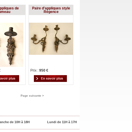
ppliques de
Paire d'appliques style
rumeau
Régence
€
Prix :
950 €
Page suivante >
anche de 10H à 18H
Lundi de 11H à 17H