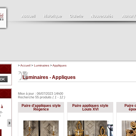
>
Accueil
>
Luminaires
>
Appliques
Luminaires - Appliques
Mise à jour : 06/07/2023 14h00
Recherche 55 produits
( 1 - 12 )
Clément SERVEAU
Pa
Paire d'appliques style
Paire appliques style
Paire 
 à
1886-1972
XV
Régence
Louis XVI
époq
0-
Clément SERVEAU 1886-
Pai
t
1972 "Portrait de Boxer"
ten
Hui...
br..
2 500 €
1 