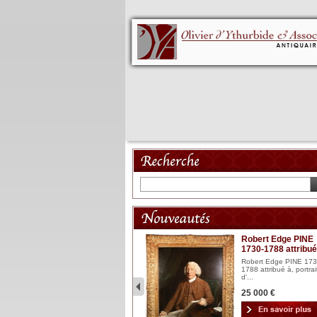
Mannequin XVIII
Robert Edge PINE
1730-1788 attribué
Mannequin articulé en bois
laqué et sculpté Espagn...
Robert Edge PINE 173
1788 attribué à, portrai
2 900 €
d'...
25 000 €