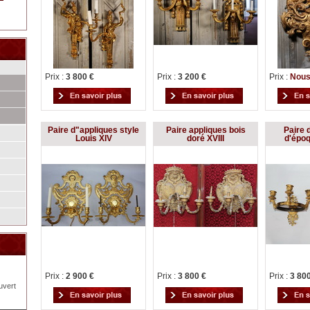
Prix :
3 800 €
Prix :
3 200 €
Prix :
Nous
Paire d"appliques style
Paire appliques bois
Paire 
Louis XIV
doré XVIII
d'épo
Prix :
2 900 €
Prix :
3 800 €
Prix :
3 80
uvert