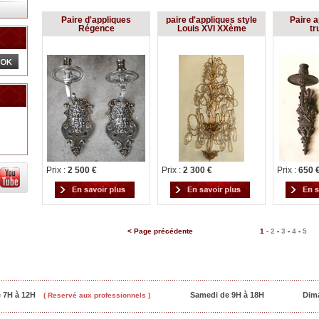
Paire d'appliques
paire d'appliques style
Paire a
Régence
Louis XVI XXème
t
Prix :
2 500 €
Prix :
2 300 €
Prix :
650 
< Page précédente
1
-
2
-
3
-
4
-
5
e 7H à 12H
Samedi de 9H à 18H
Dim
( Reservé aux professionnels )