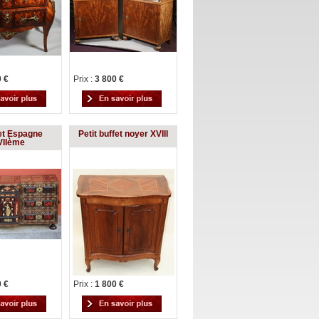
0 €
Prix :
3 800 €
et Espagne
Petit buffet noyer XVIII
VIIème
0 €
Prix :
1 800 €