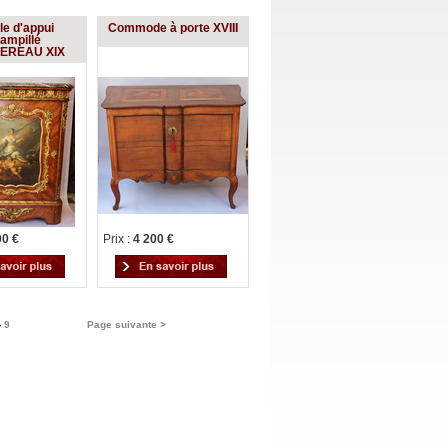
e d'appui
Commode à porte XVIII
ampillé
EREAU XIX
00 €
Prix :
4 200 €
-
9
Page suivante >