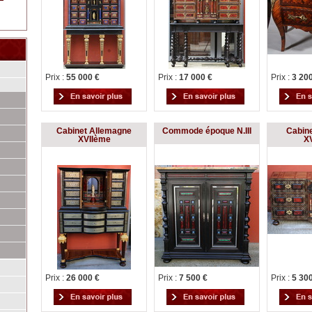
Prix :
55 000 €
Prix :
17 000 €
Prix :
3 20
Cabinet Allemagne
Commode époque N.III
Cabin
XVIIème
X
Prix :
26 000 €
Prix :
7 500 €
Prix :
5 30