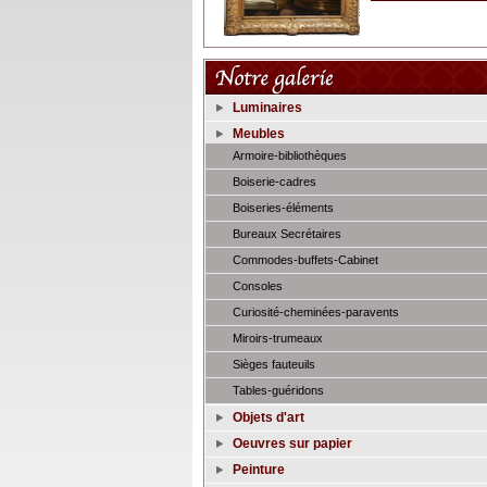
Luminaires
Meubles
Armoire-bibliothèques
Boiserie-cadres
Boiseries-éléments
Bureaux Secrétaires
Commodes-buffets-Cabinet
Consoles
Curiosité-cheminées-paravents
Miroirs-trumeaux
Sièges fauteuils
Tables-guéridons
Objets d'art
Oeuvres sur papier
Peinture