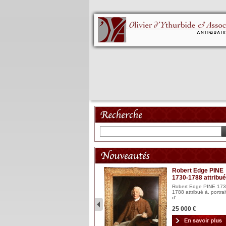
Mannequin XVIII
Robert Edge PINE
1730-1788 attribué
Mannequin articulé en bois
laqué et sculpté Espagn...
Robert Edge PINE 173
1788 attribué à, portrai
2 900 €
d'...
25 000 €