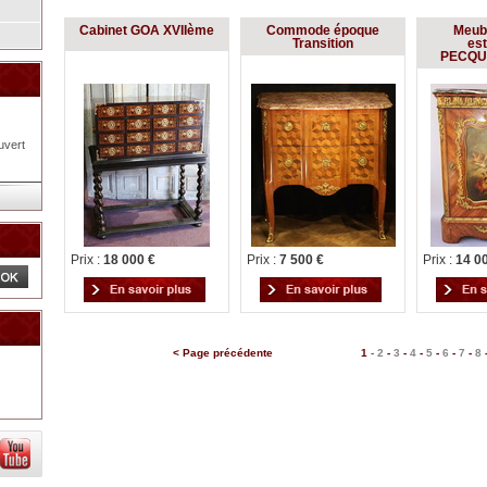
Cabinet GOA XVIIème
Commode époque
Meubl
Transition
est
PECQU
uvert
Prix :
18 000 €
Prix :
7 500 €
Prix :
14 0
< Page précédente
1
-
2
-
3
-
4
-
5
-
6
-
7
-
8