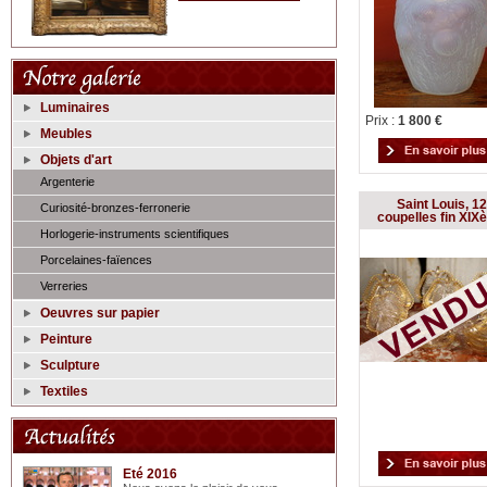
Luminaires
Prix :
1 800 €
Meubles
Objets d'art
Argenterie
Saint Louis, 12
Curiosité-bronzes-ferronerie
coupelles fin XIX
Horlogerie-instruments scientifiques
Porcelaines-faïences
Verreries
Oeuvres sur papier
Peinture
Sculpture
Textiles
Eté 2016