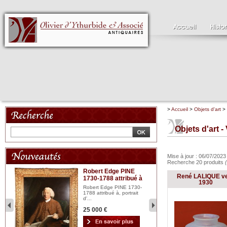
>
Accueil
>
Objets d'art
>
Objets d'art -
Mise à jour : 06/07/202
Recherche 20 produits
Robert Edge PINE
C
René LALIQUE v
1730-1788 attribué à
18
bois
1930
n...
Robert Edge PINE 1730-
Cl
1788 attribué à, portrait
19
d'...
Hui
25 000 €
2 