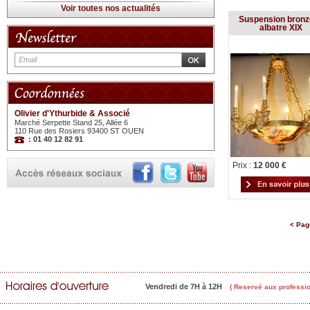
Voir toutes nos actualités
Suspension bronz
albatre XIX
Olivier d'Ythurbide & Associé
Marché Serpette Stand 25, Allée 6
110 Rue des Rosiers 93400 ST OUEN
: 01 40 12 82 91
Prix :
12 000 €
< Pag
Vendredi de 7H à 12H
( Reservé aux professio