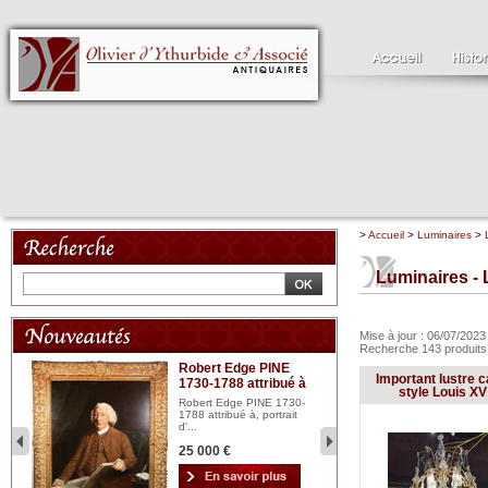
>
Accueil
>
Luminaires
>
Luminaires - 
Mise à jour : 06/07/202
Recherche 143 produit
Robert Edge PINE
C
Important lustre 
1730-1788 attribué à
18
bois
style Louis XV
n...
Robert Edge PINE 1730-
Cl
1788 attribué à, portrait
19
d'...
Hui
25 000 €
2 