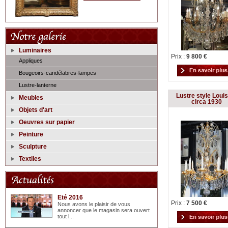
Luminaires
Prix :
9 800 €
Appliques
Bougeoirs-candélabres-lampes
Lustre-lanterne
Lustre style Loui
Meubles
circa 1930
Objets d'art
Oeuvres sur papier
Peinture
Sculpture
Textiles
Eté 2016
Prix :
7 500 €
Nous avons le plaisir de vous
annoncer que le magasin sera ouvert
tout l...