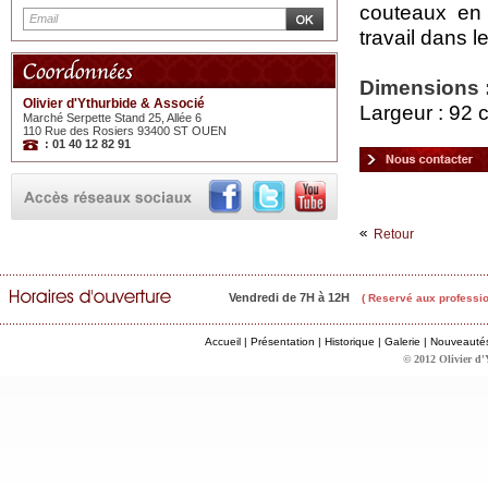
couteaux en c
travail dans 
Dimensions 
Olivier d'Ythurbide & Associé
Largeur : 92 
Marché Serpette Stand 25, Allée 6
110 Rue des Rosiers 93400 ST OUEN
: 01 40 12 82 91
Retour
Vendredi de 7H à 12H
( Reservé aux professio
Accueil
|
Présentation
|
Historique
|
Galerie
|
Nouveauté
© 2012 Olivier d'