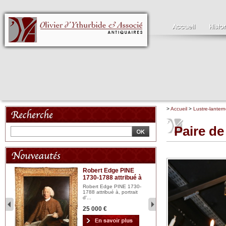
>
Accueil
>
Lustre-lanter
Paire de
Robert Edge PINE
C
1730-1788 attribué à
18
bois
n...
Robert Edge PINE 1730-
Cl
1788 attribué à, portrait
19
d'...
Hui
25 000 €
2 