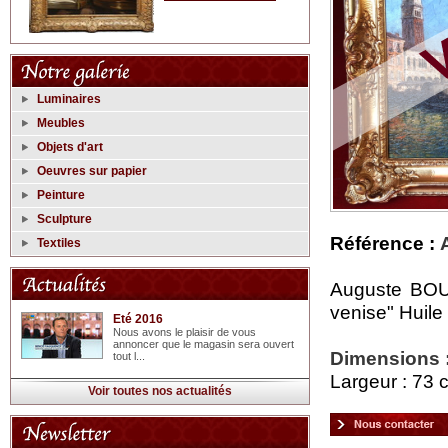
Luminaires
Meubles
Objets d'art
Oeuvres sur papier
Peinture
Sculpture
Référence :
Textiles
Auguste BOU
venise" Huile
Eté 2016
Nous avons le plaisir de vous
annoncer que le magasin sera ouvert
Dimensions 
tout l...
Largeur : 73 
Voir toutes nos actualités