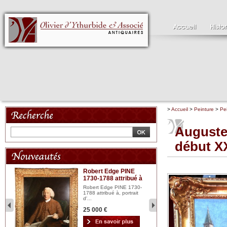
>
Accueil
>
Peinture
>
Pe
August
début X
Robert Edge PINE
C
1730-1788 attribué à
18
bois
n...
Robert Edge PINE 1730-
Cl
1788 attribué à, portrait
19
d'...
Hui
25 000 €
2 