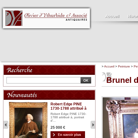
>
Accueil
>
Peinture
>
Pe
Brunel d
Robert Edge PINE
C
1730-1788 attribué à
18
bois
n...
Robert Edge PINE 1730-
Cl
1788 attribué à, portrait
19
d'...
Hui
25 000 €
2 