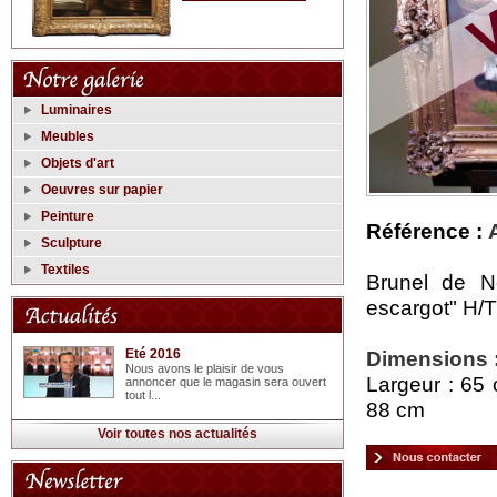
Luminaires
Meubles
Objets d'art
Oeuvres sur papier
Peinture
Référence :
Sculpture
Textiles
Brunel de N
escargot" H/T
Eté 2016
Dimensions 
Nous avons le plaisir de vous
Largeur : 65 
annoncer que le magasin sera ouvert
tout l...
88 cm
Voir toutes nos actualités