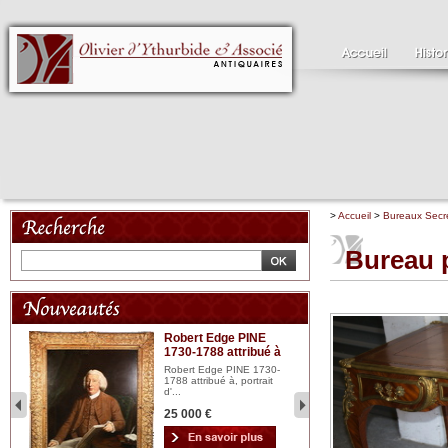
>
Accueil
>
Bureaux Secré
Bureau p
Robert Edge PINE
C
1730-1788 attribué à
18
bois
n...
Robert Edge PINE 1730-
Cl
1788 attribué à, portrait
19
d'...
Hui
25 000 €
2 