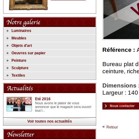
Luminaires
Meubles
Objets d'art
Référence :
Oeuvres sur papier
Peinture
Bureau plat de
Sculpture
ceinture, ric
Textiles
Dimensions 
Largeur : 140
Eté 2016
Nous avons le plaisir de vous
annoncer que le magasin sera ouvert
tout l...
Voir toutes nos actualités
Retour