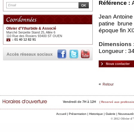
Référence :
Jean Antoin
patine brune
Olivier d'Ythurbide & Associé
époque fin XI
Marché Serpette Stand 25, Allée 6
110 Rue des Rosiers 93400 ST OUEN
: 01 40 12 82 91
Dimensions 
Longueur : 34
Retour
Vendredi de 7H à 12H
( Reservé aux professio
Accueil
|
Présentation
|
Historique
|
Galerie
|
Nouveauté
© 2012 Olivier d'