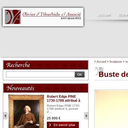
>
Accueil
>
Sculpture
>
s
Buste d
Robert Edge PINE
C
1730-1788 attribué à
18
bois
n...
Robert Edge PINE 1730-
Cl
1788 attribué à, portrait
19
d'...
Hui
25 000 €
2 