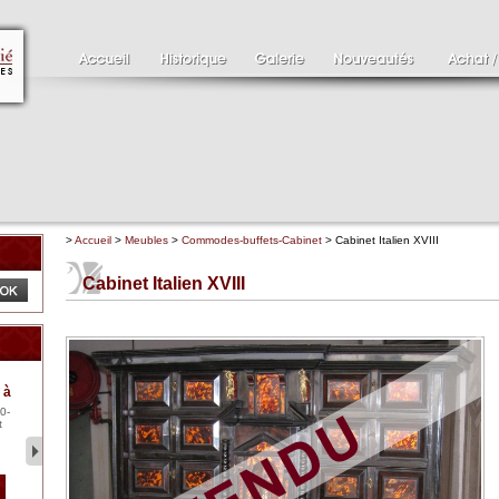
>
Accueil
>
Meubles
>
Commodes-buffets-Cabinet
> Cabinet Italien XVIII
Cabinet Italien XVIII
Clément SERVEAU
Pa
 à
1886-1972
XV
0-
Clément SERVEAU 1886-
Pai
t
1972 "Portrait de Boxer"
ten
Hui...
br..
2 500 €
1 