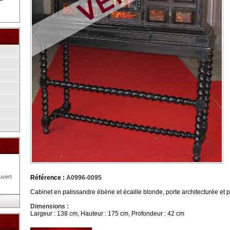
uvert
Référence :
A0996-0095
Cabinet en palissandre ébène et écaille blonde, porte architecturée et p
Dimensions :
Largeur : 138 cm, Hauteur : 175 cm, Profondeur : 42 cm