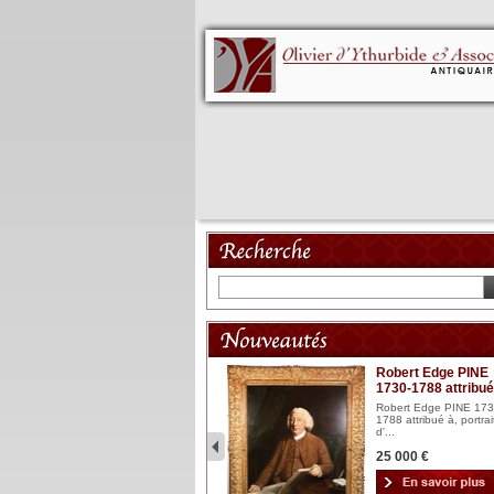
Mannequin XVIII
Robert Edge PINE
1730-1788 attribué
Mannequin articulé en bois
laqué et sculpté Espagn...
Robert Edge PINE 173
1788 attribué à, portrai
2 900 €
d'...
25 000 €