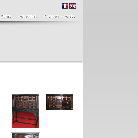
ire de bougeoirs fin
Italie XIXème,
IIIème
Spinario
re de bougeoirs putti
Spinario ou le tireur
ant une torchère en
d'épine épreuve en
.
albâtre, ...
700 €
4 900 €