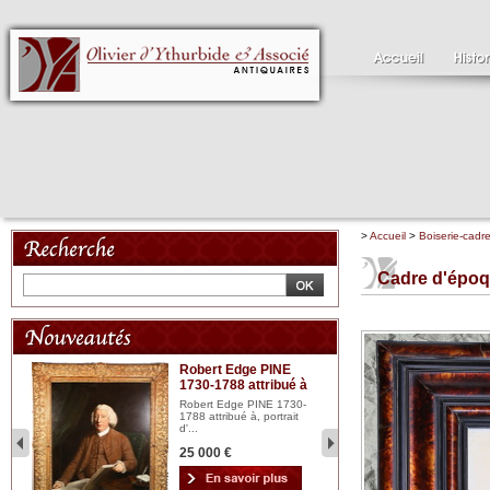
>
Accueil
>
Boiserie-cadr
Cadre d'époq
Robert Edge PINE
C
1730-1788 attribué à
18
bois
n...
Robert Edge PINE 1730-
Cl
1788 attribué à, portrait
19
d'...
Hui
25 000 €
2 