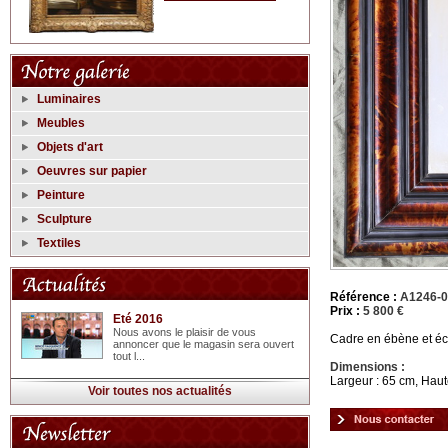
Luminaires
Meubles
Objets d'art
Oeuvres sur papier
Peinture
Sculpture
Textiles
Référence :
A1246-
Prix :
5 800 €
Eté 2016
Nous avons le plaisir de vous
Cadre en ébène et éca
annoncer que le magasin sera ouvert
tout l...
Dimensions :
Largeur : 65 cm, Haut
Voir toutes nos actualités