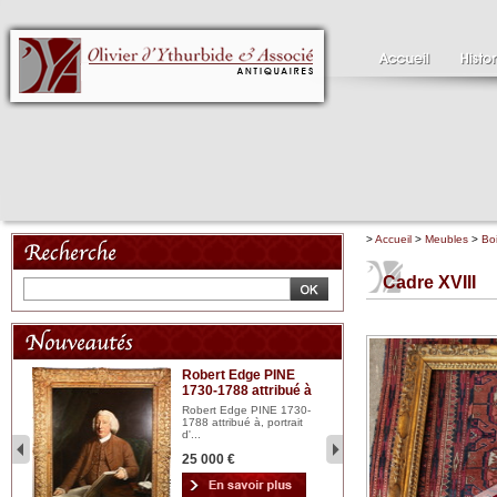
>
Accueil
>
Meubles
>
Bo
Cadre XVIII
Robert Edge PINE
C
1730-1788 attribué à
18
bois
n...
Robert Edge PINE 1730-
Cl
1788 attribué à, portrait
19
d'...
Hui
25 000 €
2 