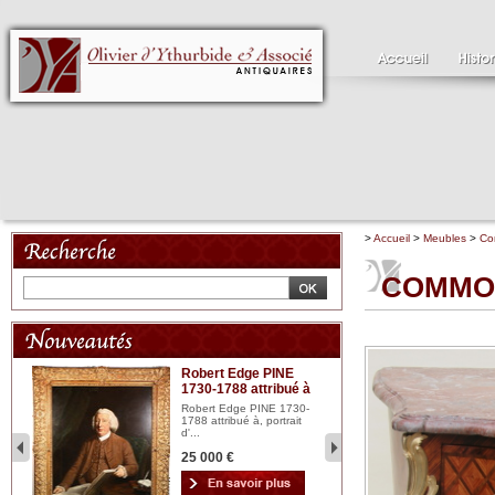
>
Accueil
>
Meubles
>
Co
COMMOD
Robert Edge PINE
C
1730-1788 attribué à
18
bois
n...
Robert Edge PINE 1730-
Cl
1788 attribué à, portrait
19
d'...
Hui
25 000 €
2 