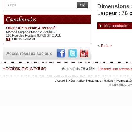
Dimensions 
Largeur : 76 
Olivier d'Ythurbide & Associé
Marché Serpette Stand 25, Allée 6
110 Rue des Rosiers 93400 ST OUEN
: 01 40 12 82 91
Retour
Vendredi de 7H à 12H
( Reservé aux professio
Accueil
|
Présentation
|
Historique
|
Galerie
|
Nouveauté
© 2012 Olivier d'