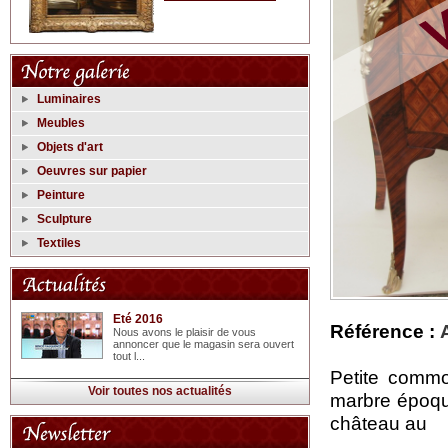
Luminaires
Meubles
Objets d'art
Oeuvres sur papier
Peinture
Sculpture
Textiles
Eté 2016
Référence :
Nous avons le plaisir de vous
annoncer que le magasin sera ouvert
tout l...
Petite commo
Voir toutes nos actualités
marbre époqu
château au