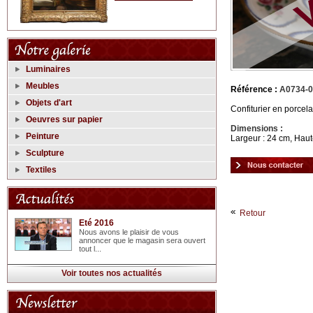
Luminaires
Meubles
Référence :
A0734-
Objets d'art
Confiturier en porcel
Oeuvres sur papier
Dimensions :
Peinture
Largeur : 24 cm, Haut
Sculpture
Textiles
Retour
Eté 2016
Nous avons le plaisir de vous
annoncer que le magasin sera ouvert
tout l...
Voir toutes nos actualités