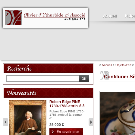
>
Accueil
>
Objets d'art
>
Confiturier Sè
Robert Edge PINE
C
1730-1788 attribué à
18
bois
n...
Robert Edge PINE 1730-
Cl
1788 attribué à, portrait
19
d'...
Hui
25 000 €
2 