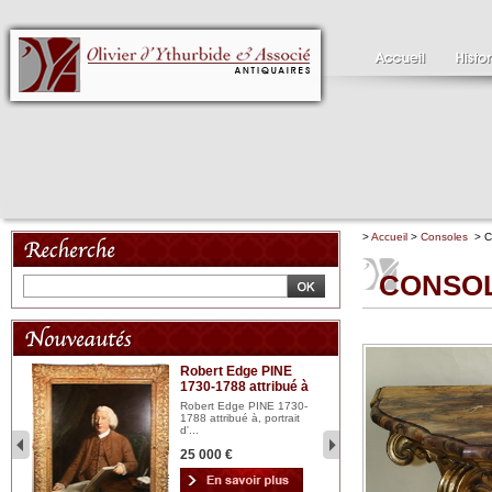
>
Accueil
>
Consoles
> CO
CONSOLE
Robert Edge PINE
C
1730-1788 attribué à
18
bois
n...
Robert Edge PINE 1730-
Cl
1788 attribué à, portrait
19
d'...
Hui
25 000 €
2 