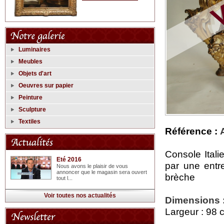
Luminaires
Meubles
Objets d'art
Oeuvres sur papier
Peinture
Sculpture
Textiles
Référence :
Console Itali
Eté 2016
par une entr
Nous avons le plaisir de vous
annoncer que le magasin sera ouvert
brèche
tout l...
Voir toutes nos actualités
Dimensions 
Largeur : 98 