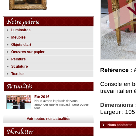
Luminaires
Meubles
Objets d'art
Oeuvres sur papier
Peinture
Sculpture
Référence :
Textiles
Console en bo
travail itali
Eté 2016
Nous avons le plaisir de vous
Dimensions 
annoncer que le magasin sera ouvert
tout l...
Largeur : 105
Voir toutes nos actualités