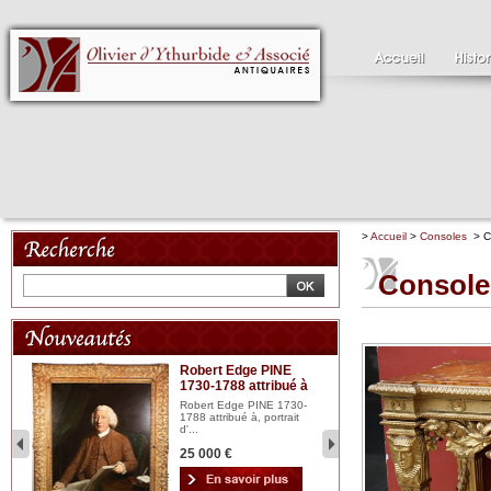
>
Accueil
>
Consoles
> Co
Console 
Robert Edge PINE
C
1730-1788 attribué à
18
bois
n...
Robert Edge PINE 1730-
Cl
1788 attribué à, portrait
19
d'...
Hui
25 000 €
2 