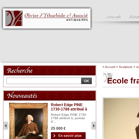
>
Accueil
>
Sculpture
>
s
Ecole fr
Robert Edge PINE
C
1730-1788 attribué à
18
bois
n...
Robert Edge PINE 1730-
Cl
1788 attribué à, portrait
19
d'...
Hui
25 000 €
2 