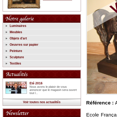
Luminaires
Meubles
Objets d'art
Oeuvres sur papier
Peinture
Sculpture
Textiles
Eté 2016
Nous avons le plaisir de vous
annoncer que le magasin sera ouvert
tout l...
Référence :
Voir toutes nos actualités
Ecole França