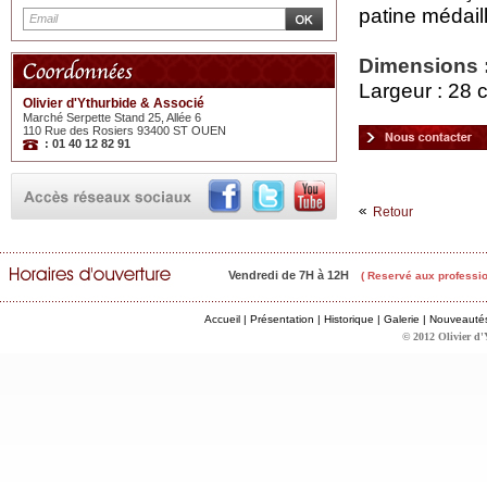
patine médail
Dimensions 
Largeur : 28 
Olivier d'Ythurbide & Associé
Marché Serpette Stand 25, Allée 6
110 Rue des Rosiers 93400 ST OUEN
: 01 40 12 82 91
Retour
Vendredi de 7H à 12H
( Reservé aux professio
Accueil
|
Présentation
|
Historique
|
Galerie
|
Nouveauté
© 2012 Olivier d'