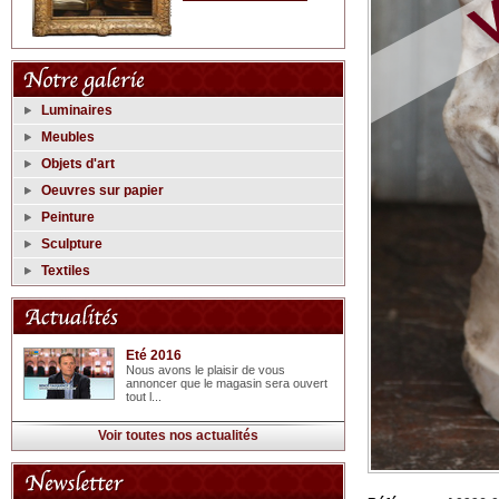
Luminaires
Meubles
Objets d'art
Oeuvres sur papier
Peinture
Sculpture
Textiles
Eté 2016
Nous avons le plaisir de vous
annoncer que le magasin sera ouvert
tout l...
Voir toutes nos actualités