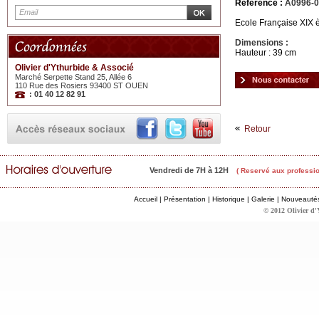
Référence :
A0996-
Ecole Française XIX è
Dimensions :
Hauteur : 39 cm
Olivier d'Ythurbide & Associé
Marché Serpette Stand 25, Allée 6
110 Rue des Rosiers 93400 ST OUEN
: 01 40 12 82 91
Retour
Vendredi de 7H à 12H
( Reservé aux professio
Accueil
|
Présentation
|
Historique
|
Galerie
|
Nouveauté
© 2012 Olivier d'