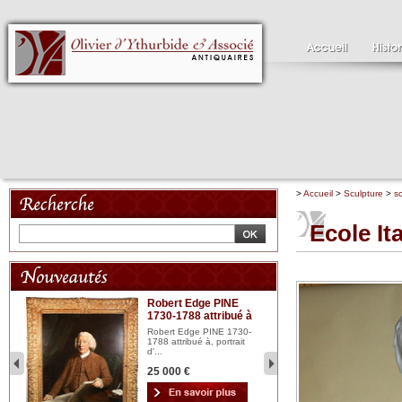
>
Accueil
>
Sculpture
>
s
Ecole It
Robert Edge PINE
C
1730-1788 attribué à
18
bois
n...
Robert Edge PINE 1730-
Cl
1788 attribué à, portrait
19
d'...
Hui
25 000 €
2 