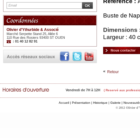
Référence :
Buste de Napo
Dimensions 
Olivier d'Ythurbide & Associé
Marché Serpette Stand 25, Allée 6
Largeur : 40 
110 Rue des Rosiers 93400 ST OUEN
: 01 40 12 82 91
Retour
Vendredi de 7H à 12H
( Reservé aux professio
Accueil
|
Présentation
|
Historique
|
Galerie
|
Nouveauté
© 2012 Olivier d'