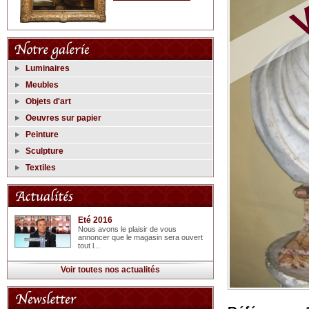
Luminaires
Meubles
Objets d'art
Oeuvres sur papier
Peinture
Sculpture
Textiles
Eté 2016
Nous avons le plaisir de vous
annoncer que le magasin sera ouvert
tout l...
Voir toutes nos actualités