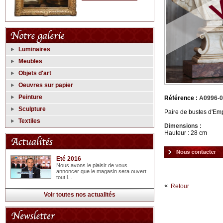
Luminaires
Meubles
Objets d'art
Oeuvres sur papier
Peinture
Référence :
A0996-
Sculpture
Paire de bustes d'Emp
Textiles
Dimensions :
Hauteur : 28 cm
Eté 2016
Nous avons le plaisir de vous
annoncer que le magasin sera ouvert
tout l...
Retour
Voir toutes nos actualités