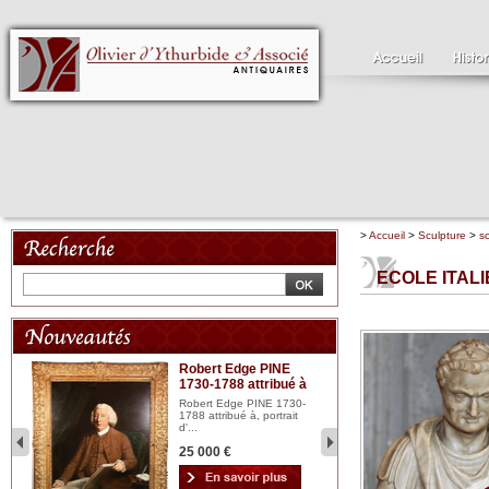
>
Accueil
>
Sculpture
>
s
ECOLE ITALI
Robert Edge PINE
C
1730-1788 attribué à
18
bois
n...
Robert Edge PINE 1730-
Cl
1788 attribué à, portrait
19
d'...
Hui
25 000 €
2 