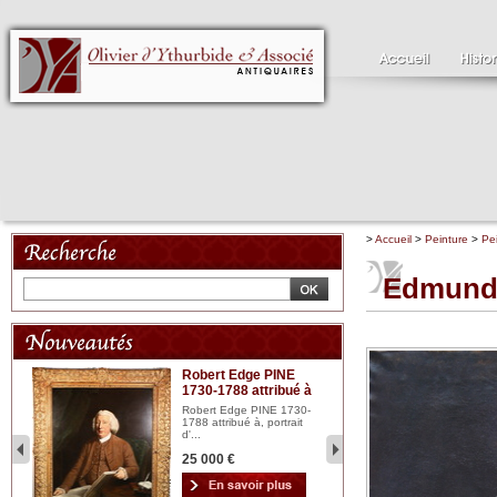
>
Accueil
>
Peinture
>
Pe
Edmund 
Robert Edge PINE
C
1730-1788 attribué à
18
bois
n...
Robert Edge PINE 1730-
Cl
1788 attribué à, portrait
19
d'...
Hui
25 000 €
2 