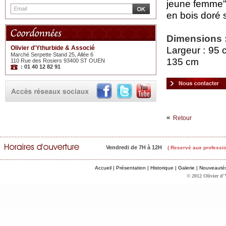
jeune femme" 
en bois doré 
Dimensions 
Olivier d'Ythurbide & Associé
Largeur : 95 
Marché Serpette Stand 25, Allée 6
135 cm
110 Rue des Rosiers 93400 ST OUEN
: 01 40 12 82 91
Retour
Vendredi de 7H à 12H
( Reservé aux professio
Accueil
|
Présentation
|
Historique
|
Galerie
|
Nouveauté
© 2012 Olivier d'