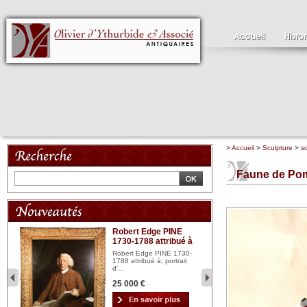
>
Accueil
>
Sculpture
>
s
Faune de Po
Robert Edge PINE
C
1730-1788 attribué à
18
bois
n...
Robert Edge PINE 1730-
Cl
1788 attribué à, portrait
19
d'...
Hui
25 000 €
2 