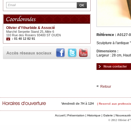
Olivier d'Ythurbide & Associé
Marché Serpette Stand 25, Allée 6
Référence :
A0127-
110 Rue des Rosiers 93400 ST OUEN
: 01 40 12 82 91
Sculpture à l'antiqu
Dimensions :
Largeur : 28 cm, Haut
Retour
Vendredi de 7H à 12H
( Reservé aux professio
Accueil
|
Présentation
|
Historique
|
Galerie
|
Nouveauté
© 2012 Olivier d'