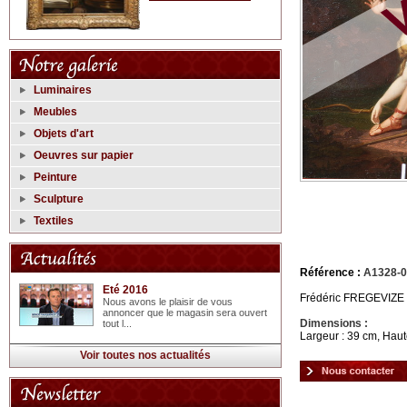
Luminaires
Meubles
Objets d'art
Oeuvres sur papier
Peinture
Sculpture
Textiles
Référence :
A1328-
Eté 2016
Frédéric FREGEVIZE 
Nous avons le plaisir de vous
annoncer que le magasin sera ouvert
Dimensions :
tout l...
Largeur : 39 cm, Haut
Voir toutes nos actualités