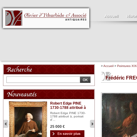
>
Accueil
>
Peintures XIX
Frédéric FRE
Robert Edge PINE
C
1730-1788 attribué à
18
bois
n...
Robert Edge PINE 1730-
Cl
1788 attribué à, portrait
19
d'...
Hui
25 000 €
2 