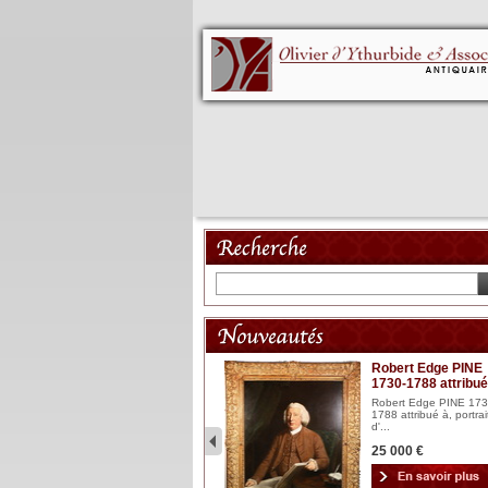
Mannequin XVIII
Robert Edge PINE
1730-1788 attribué
Mannequin articulé en bois
laqué et sculpté Espagn...
Robert Edge PINE 173
1788 attribué à, portrai
2 900 €
d'...
25 000 €