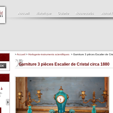
>
Accueil
>
Horlogerie-instruments scientifiques
> Garniture 3 pièces Escalier de Cris
Garniture 3 pièces Escalier de Cristal circa 1880
Clément SERVEAU
Pa
 à
1886-1972
XV
0-
Clément SERVEAU 1886-
Pai
t
1972 "Portrait de Boxer"
ten
Hui...
br..
2 500 €
1 