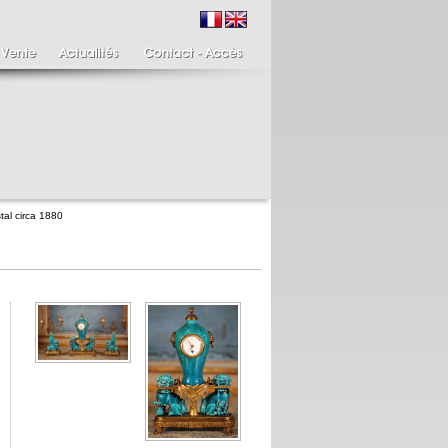
tal circa 1880
ire de bougeoirs fin
Italie XIXème,
IIIème
Spinario
re de bougeoirs putti
Spinario ou le tireur
ant une torchère en
d'épine épreuve en
.
albâtre, ...
700 €
4 900 €