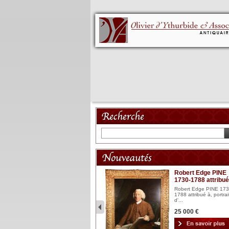
Mannequin XVIII
Robert Edge PINE
1730-1788 attribué
Mannequin articulé en bois
laqué et sculpté Espagn...
Robert Edge PINE 173
1788 attribué à, portrai
2 900 €
d'...
25 000 €