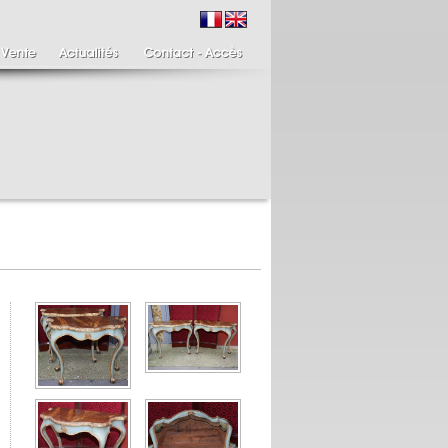
ire de bougeoirs fin
Italie XIXème,
IIIème
Spinario
re de bougeoirs putti
Spinario ou le tireur
ant une torchère en
d'épine épreuve en
.
albâtre, ...
700 €
4 900 €