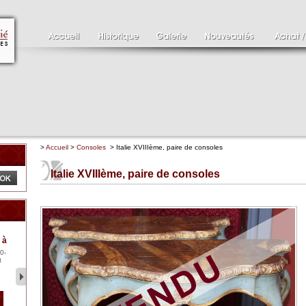
>
Accueil
>
Consoles
> Italie XVIIIème, paire de consoles
Italie XVIIIème, paire de consoles
Clément SERVEAU
Pa
 à
1886-1972
XV
0-
Clément SERVEAU 1886-
Pai
t
1972 "Portrait de Boxer"
ten
Hui...
br..
2 500 €
1 