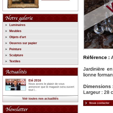
Luminaires
Meubles
Objets d'art
Oeuvres sur papier
Peinture
Sculpture
Référence :
Textiles
Jardinière e
lionne forman
Eté 2016
Nous avons le plaisir de vous
Dimensions 
annoncer que le magasin sera ouvert
tout l...
Largeur : 28 
Voir toutes nos actualités