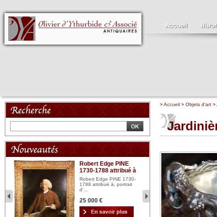
>
Accueil
>
Objets d'art
>
Jardiniè
Robert Edge PINE
C
1730-1788 attribué à
18
bois
n...
Robert Edge PINE 1730-
Cl
1788 attribué à, portrait
19
d'...
Hui
25 000 €
2 