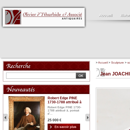
>
Accueil
>
Sculpture
>
s
Jean JOACHI
Robert Edge PINE
C
1730-1788 attribué à
18
bois
n...
Robert Edge PINE 1730-
Cl
1788 attribué à, portrait
19
d'...
Hui
25 000 €
2 