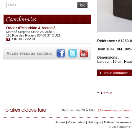
Olivier d'Ythurbide & Associé
Marché Serpette Stand 25, Allée 6
110 Rue des Rosiers 93400 ST OUEN
: 01 40 12 82 91
Référence :
A1250-
Jean JOACHIM 1905-1
Dimensions :
Largeur : 16 cm, Haut
Retour
Vendredi de 7H à 12H
( Reservé aux professio
Accueil
|
Présentation
|
Historique
|
Galerie
|
Nouveauté
© 2012 Olivier d'