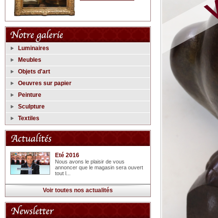
Luminaires
Meubles
Objets d'art
Oeuvres sur papier
Peinture
Sculpture
Textiles
Eté 2016
Nous avons le plaisir de vous
annoncer que le magasin sera ouvert
tout l...
Voir toutes nos actualités