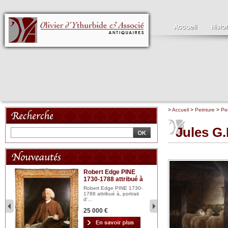
>
Accueil
>
Peinture
>
Pe
Jules G
Robert Edge PINE
C
1730-1788 attribué à
18
bois
n...
Robert Edge PINE 1730-
Cl
1788 attribué à, portrait
19
d'...
Hui
25 000 €
2 