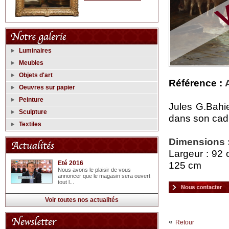
Luminaires
Meubles
Objets d'art
Référence :
Oeuvres sur papier
Peinture
Jules G.Bahi
Sculpture
dans son cad
Textiles
Dimensions 
Largeur : 92 
125 cm
Eté 2016
Nous avons le plaisir de vous
annoncer que le magasin sera ouvert
tout l...
Voir toutes nos actualités
Retour