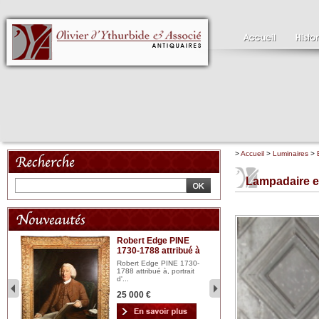
>
Accueil
>
Luminaires
>
Lampadaire en
Robert Edge PINE
C
1730-1788 attribué à
18
bois
n...
Robert Edge PINE 1730-
Cl
1788 attribué à, portrait
19
d'...
Hui
25 000 €
2 