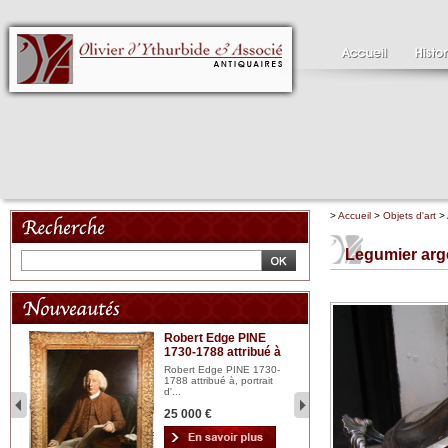
>
Accueil
>
Objets d'art
>
Legumier arg
Robert Edge PINE
C
1730-1788 attribué à
18
bois
n...
Robert Edge PINE 1730-
Cl
1788 attribué à, portrait
19
d'...
Hui
25 000 €
2 