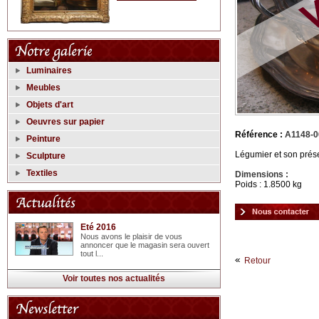
Luminaires
Meubles
Objets d'art
Oeuvres sur papier
Référence :
A1148-0
Peinture
Légumier et son prése
Sculpture
Textiles
Dimensions :
Poids : 1.8500 kg
Eté 2016
Nous avons le plaisir de vous
annoncer que le magasin sera ouvert
tout l...
Retour
Voir toutes nos actualités