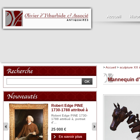
>
Accueil
>
sculpture XX
Mannequin d'
Robert Edge PINE
C
1730-1788 attribué à
18
bois
n...
Robert Edge PINE 1730-
Cl
1788 attribué à, portrait
19
d'...
Hui
25 000 €
2 