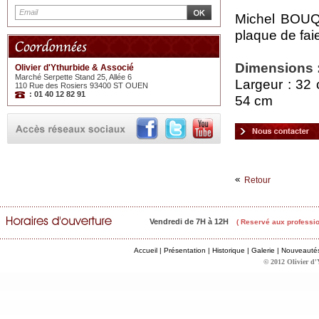
Michel BOUQ
plaque de fai
Dimensions 
Olivier d'Ythurbide & Associé
Marché Serpette Stand 25, Allée 6
Largeur : 32 
110 Rue des Rosiers 93400 ST OUEN
: 01 40 12 82 91
54 cm
Retour
Vendredi de 7H à 12H
( Reservé aux professio
Accueil
|
Présentation
|
Historique
|
Galerie
|
Nouveauté
© 2012 Olivier d'