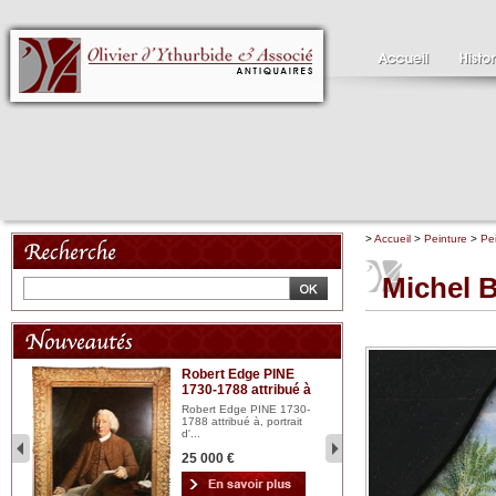
>
Accueil
>
Peinture
>
Pe
Michel 
Robert Edge PINE
C
1730-1788 attribué à
18
bois
n...
Robert Edge PINE 1730-
Cl
1788 attribué à, portrait
19
d'...
Hui
25 000 €
2 