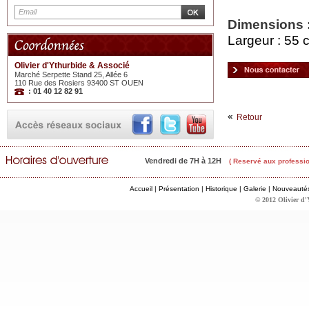
Dimensions 
Largeur : 55 
Olivier d'Ythurbide & Associé
Marché Serpette Stand 25, Allée 6
110 Rue des Rosiers 93400 ST OUEN
: 01 40 12 82 91
Retour
Vendredi de 7H à 12H
( Reservé aux professio
Accueil
|
Présentation
|
Historique
|
Galerie
|
Nouveauté
© 2012 Olivier d'