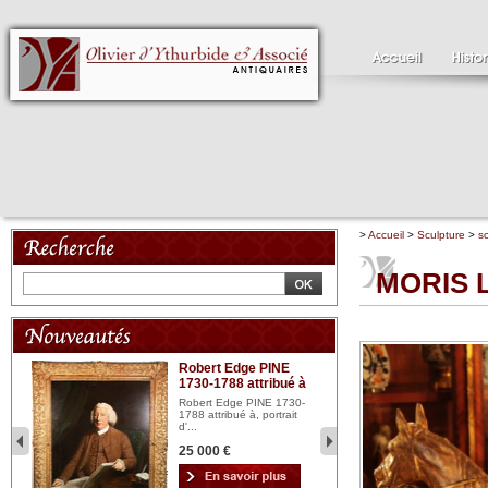
>
Accueil
>
Sculpture
>
s
MORIS L
Robert Edge PINE
C
1730-1788 attribué à
18
bois
n...
Robert Edge PINE 1730-
Cl
1788 attribué à, portrait
19
d'...
Hui
25 000 €
2 