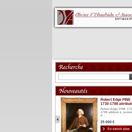
Mannequin XVIII
Robert Edge PINE
1730-1788 attribué
Mannequin articulé en bois
laqué et sculpté Espagn...
Robert Edge PINE 173
1788 attribué à, portrai
2 900 €
d'...
25 000 €