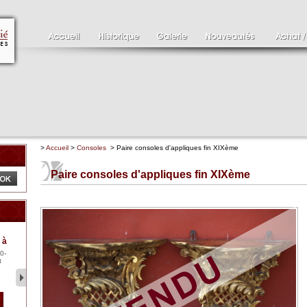
>
Accueil
>
Consoles
> Paire consoles d'appliques fin XIXème
Paire consoles d'appliques fin XIXème
Clément SERVEAU
Pa
 à
1886-1972
XV
0-
Clément SERVEAU 1886-
Pai
t
1972 "Portrait de Boxer"
ten
Hui...
br..
2 500 €
1 