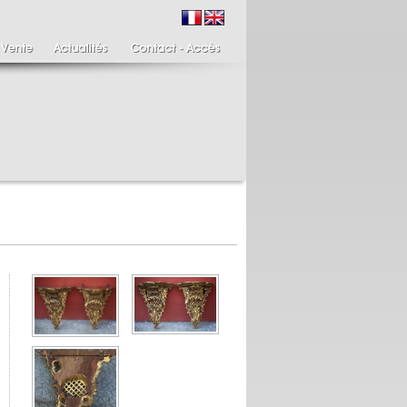
ire de bougeoirs fin
Italie XIXème,
IIIème
Spinario
re de bougeoirs putti
Spinario ou le tireur
ant une torchère en
d'épine épreuve en
.
albâtre, ...
700 €
4 900 €