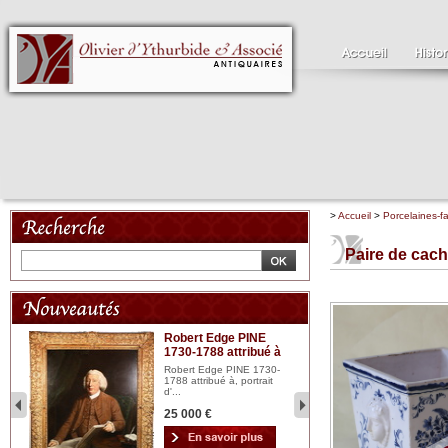
>
Accueil
>
Porcelaines-f
Paire de cach
Robert Edge PINE
C
1730-1788 attribué à
18
bois
n...
Robert Edge PINE 1730-
Cl
1788 attribué à, portrait
19
d'...
Hui
25 000 €
2 