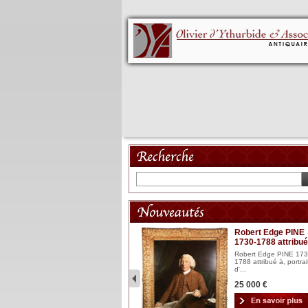
Mannequin XVIII
Robert Edge PINE
1730-1788 attribué
Mannequin articulé en bois
laqué et sculpté Espagn...
Robert Edge PINE 173
1788 attribué à, portrai
2 900 €
d'...
25 000 €