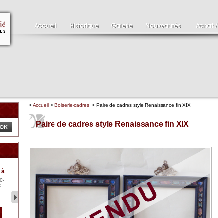
>
Accueil
>
Boiserie-cadres
> Paire de cadres style Renaissance fin XIX
Paire de cadres style Renaissance fin XIX
Clément SERVEAU
Pa
 à
1886-1972
XV
0-
Clément SERVEAU 1886-
Pai
t
1972 "Portrait de Boxer"
ten
Hui...
br..
2 500 €
1 