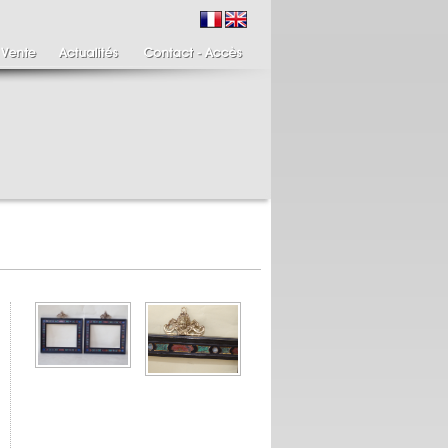
ire de bougeoirs fin
Italie XIXème,
IIIème
Spinario
re de bougeoirs putti
Spinario ou le tireur
ant une torchère en
d'épine épreuve en
.
albâtre, ...
700 €
4 900 €