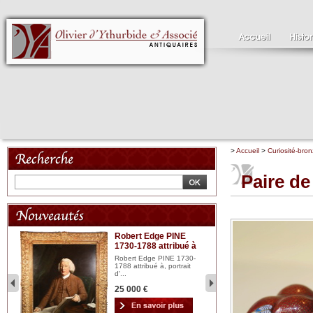
>
Accueil
>
Curiosité-bron
Paire de
Robert Edge PINE
C
1730-1788 attribué à
18
bois
n...
Robert Edge PINE 1730-
Cl
1788 attribué à, portrait
19
d'...
Hui
25 000 €
2 