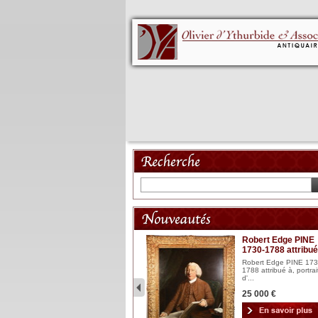
Mannequin XVIII
Robert Edge PINE
1730-1788 attribué
Mannequin articulé en bois
laqué et sculpté Espagn...
Robert Edge PINE 173
1788 attribué à, portrai
2 900 €
d'...
25 000 €