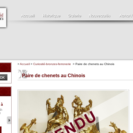
>
Accueil
>
Curiosité-bronzes-ferronerie
> Paire de chenets au Chinois
Paire de chenets au Chinois
Clément SERVEAU
Pa
 à
1886-1972
XV
0-
Clément SERVEAU 1886-
Pai
t
1972 "Portrait de Boxer"
ten
Hui...
br..
2 500 €
1 