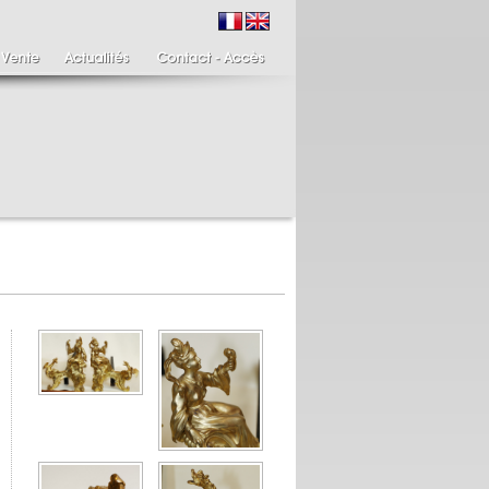
ire de bougeoirs fin
Italie XIXème,
IIIème
Spinario
re de bougeoirs putti
Spinario ou le tireur
ant une torchère en
d'épine épreuve en
.
albâtre, ...
700 €
4 900 €