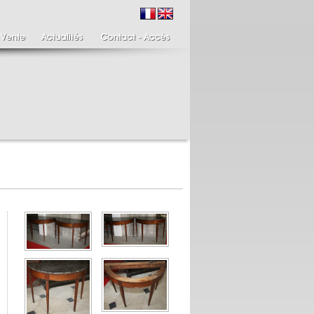
ire de bougeoirs fin
Italie XIXème,
IIIème
Spinario
re de bougeoirs putti
Spinario ou le tireur
ant une torchère en
d'épine épreuve en
.
albâtre, ...
700 €
4 900 €