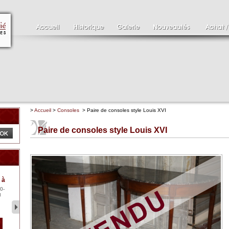
>
Accueil
>
Consoles
> Paire de consoles style Louis XVI
Paire de consoles style Louis XVI
Clément SERVEAU
Pa
 à
1886-1972
XV
0-
Clément SERVEAU 1886-
Pai
t
1972 "Portrait de Boxer"
ten
Hui...
br..
2 500 €
1 