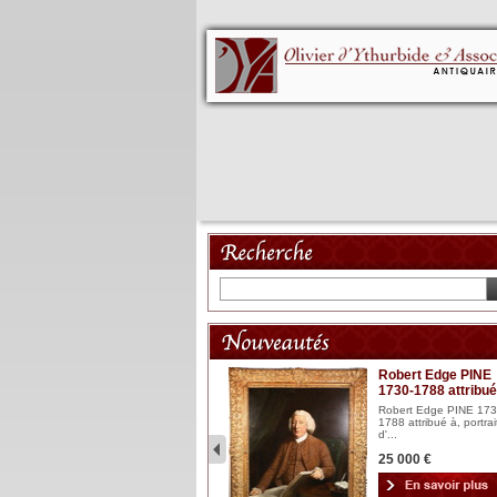
Mannequin XVIII
Robert Edge PINE
1730-1788 attribué
Mannequin articulé en bois
laqué et sculpté Espagn...
Robert Edge PINE 173
1788 attribué à, portrai
2 900 €
d'...
25 000 €