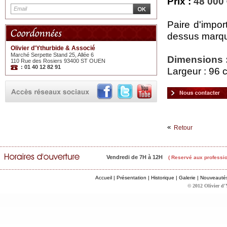
Prix :
48 000
Paire d'impor
dessus marque
Olivier d'Ythurbide & Associé
Marché Serpette Stand 25, Allée 6
Dimensions 
110 Rue des Rosiers 93400 ST OUEN
: 01 40 12 82 91
Largeur : 96 
Retour
Vendredi de 7H à 12H
( Reservé aux professio
Accueil
|
Présentation
|
Historique
|
Galerie
|
Nouveauté
© 2012 Olivier d'