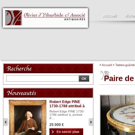
>
Accueil
>
Tables-guérid
Paire de
Robert Edge PINE
C
1730-1788 attribué à
18
bois
n...
Robert Edge PINE 1730-
Cl
1788 attribué à, portrait
19
d'...
Hui
25 000 €
2 