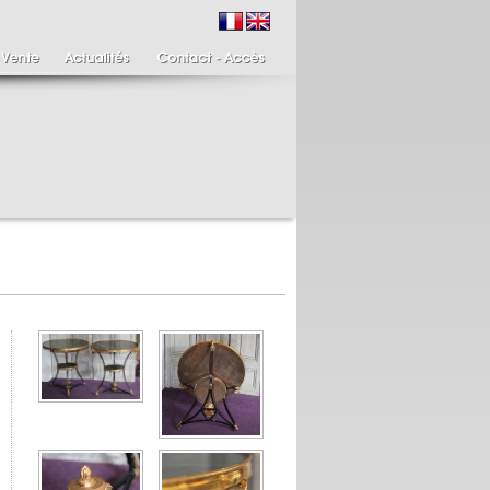
ire de bougeoirs fin
Italie XIXème,
IIIème
Spinario
re de bougeoirs putti
Spinario ou le tireur
ant une torchère en
d'épine épreuve en
.
albâtre, ...
700 €
4 900 €