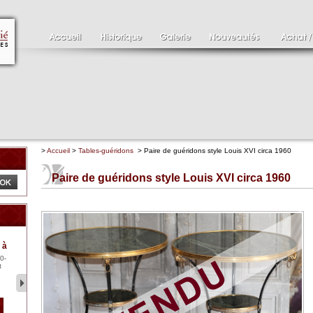
>
Accueil
>
Tables-guéridons
> Paire de guéridons style Louis XVI circa 1960
Paire de guéridons style Louis XVI circa 1960
Clément SERVEAU
Pa
 à
1886-1972
XV
0-
Clément SERVEAU 1886-
Pai
t
1972 "Portrait de Boxer"
ten
Hui...
br..
2 500 €
1 