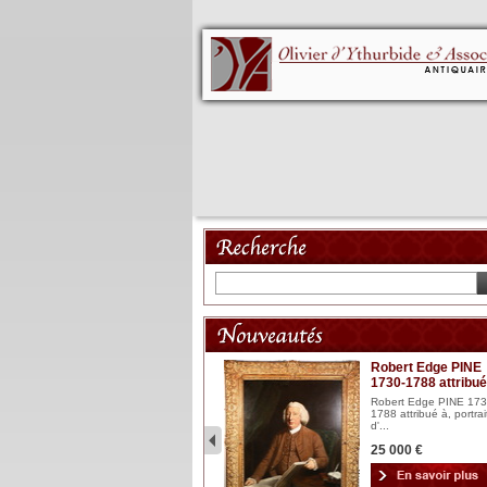
Mannequin XVIII
Robert Edge PINE
1730-1788 attribué
Mannequin articulé en bois
laqué et sculpté Espagn...
Robert Edge PINE 173
1788 attribué à, portrai
2 900 €
d'...
25 000 €