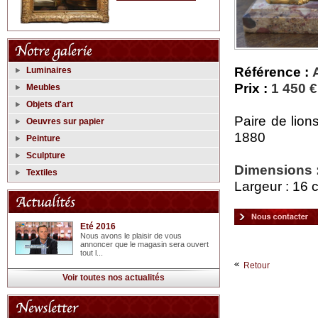
Référence :
Luminaires
Prix :
1 450 €
Meubles
Objets d'art
Paire de lion
Oeuvres sur papier
1880
Peinture
Sculpture
Dimensions 
Textiles
Largeur : 16 
Eté 2016
Nous avons le plaisir de vous
annoncer que le magasin sera ouvert
tout l...
Retour
Voir toutes nos actualités