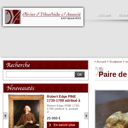
>
Accueil
>
Sculpture
>
s
Paire de
Robert Edge PINE
C
1730-1788 attribué à
18
bois
n...
Robert Edge PINE 1730-
Cl
1788 attribué à, portrait
19
d'...
Hui
25 000 €
2 