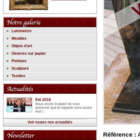
Luminaires
Meubles
Objets d'art
Oeuvres sur papier
Peinture
Sculpture
Textiles
Eté 2016
Nous avons le plaisir de vous
annoncer que le magasin sera ouvert
tout l...
Voir toutes nos actualités
Référence :