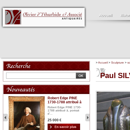
>
Accueil
>
Sculpture
>
s
Paul SI
Robert Edge PINE
C
1730-1788 attribué à
18
bois
n...
Robert Edge PINE 1730-
Cl
1788 attribué à, portrait
19
d'...
Hui
25 000 €
2 