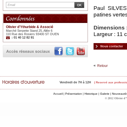
Paul SILVES
patines verte
Dimensions 
Olivier d'Ythurbide & Associé
Marché Serpette Stand 25, Allée 6
Largeur : 11 
110 Rue des Rosiers 93400 ST OUEN
: 01 40 12 82 91
Retour
Vendredi de 7H à 12H
( Reservé aux professio
Accueil
|
Présentation
|
Historique
|
Galerie
|
Nouveauté
© 2012 Olivier d'