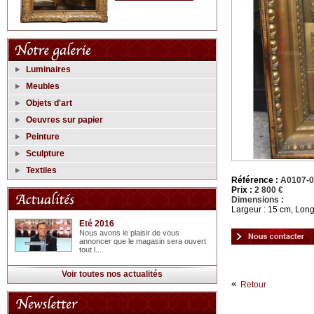
Luminaires
Meubles
Objets d'art
Oeuvres sur papier
Peinture
Sculpture
Textiles
Référence :
A0107-
Prix :
2 800 €
Dimensions :
Largeur : 15 cm, Long
Eté 2016
Nous avons le plaisir de vous
annoncer que le magasin sera ouvert
tout l...
Voir toutes nos actualités
Retour