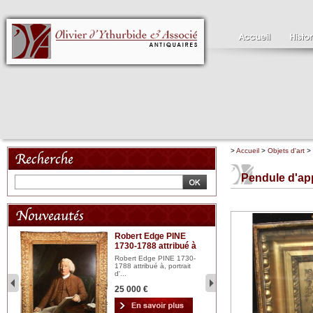
>
Accueil
>
Objets d'art
>
Pendule d'app
Robert Edge PINE
C
1730-1788 attribué à
18
bois
n...
Robert Edge PINE 1730-
Cl
1788 attribué à, portrait
19
d'...
Hui
25 000 €
2 