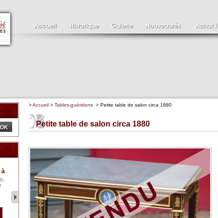
>
Accueil
>
Tables-guéridons
> Petite table de salon circa 1880
Petite table de salon circa 1880
Clément SERVEAU
Pa
 à
1886-1972
XV
0-
Clément SERVEAU 1886-
Pai
t
1972 "Portrait de Boxer"
ten
Hui...
br..
2 500 €
1 