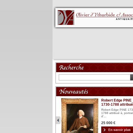
Mannequin XVIII
Robert Edge PINE
1730-1788 attribué
Mannequin articulé en bois
laqué et sculpté Espagn...
Robert Edge PINE 173
1788 attribué à, portrai
2 900 €
d'...
25 000 €