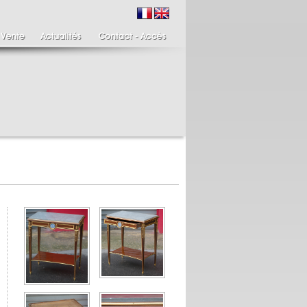
ire de bougeoirs fin
Italie XIXème,
IIIème
Spinario
re de bougeoirs putti
Spinario ou le tireur
ant une torchère en
d'épine épreuve en
.
albâtre, ...
700 €
4 900 €