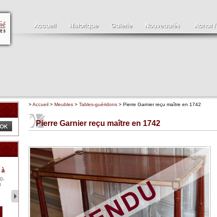
>
Accueil
>
Meubles
>
Tables-guéridons
> Pierre Garnier reçu maître en 1742
Pierre Garnier reçu maître en 1742
Clément SERVEAU
Pa
 à
1886-1972
XV
0-
Clément SERVEAU 1886-
Pai
t
1972 "Portrait de Boxer"
ten
Hui...
br..
2 500 €
1 