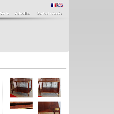
ire de bougeoirs fin
Italie XIXème,
IIIème
Spinario
re de bougeoirs putti
Spinario ou le tireur
ant une torchère en
d'épine épreuve en
.
albâtre, ...
700 €
4 900 €