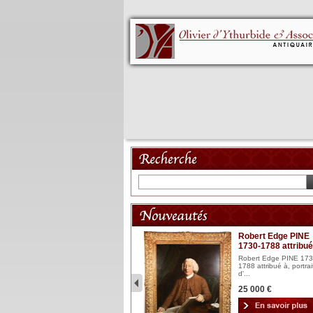
Mannequin XVIII
Robert Edge PINE
1730-1788 attribué
Mannequin articulé en bois
laqué et sculpté Espagn...
Robert Edge PINE 173
1788 attribué à, portrai
2 900 €
d'...
25 000 €